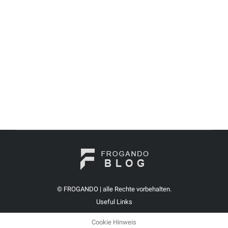
Ein detaillierter Vergleich der verschiedenen Materialien,
aus denen Schuhabtropfschalen hergestellt werden Hallo,
liebe Schuhliebhaber! Heute tauchen wir ein in die
aufregende Welt der Schuhabtropfschalen. Ja, du hast
richtig gehört. Wer hätte gedacht, dass es so viel zu
entdecken gibt, wenn es um die Materialien geht, aus denen
unsere treuen Schuhablagen hergestellt werden? Also
schnapp dir…
© FROGANDO | alle Rechte vorbehalten.
Useful Links
Cookie Hinweis